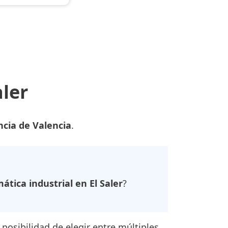
aler
ncia de Valencia
.
tica industrial en El Saler
?
posibilidad de elegir entre múltiples