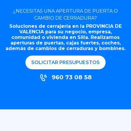
¿NECESITAS UNA APERTURA DE PUERTA O
CAMBIO DE CERRADURA?
Soluciones de cerrajería en la PROVINCIA DE
VALENCIA para su negocio, empresa,
comunidad o vivienda en Silla. Realizamos
aperturas de puertas, cajas fuertes, coches,
además de cambios de cerraduras y bombines.
SOLICITAR PRESUPUESTOS
960 73 08 58