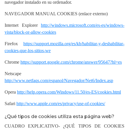
navegador instalado en su ordenador.
NAVEGADOR MANUAL COOKIES (enlace externo)
Internet Explorer
http://windows.microsoft.com/es-es/windows-
vista/block-or-allow-cookies
Firefox
https://support.mozilla.org/es/kb/habilitar-y-deshabilitar-
cookies-que-los-sitios-we
Chrome
https://support.google.com/chrome/answer/95647?hl=es
Netscape
http://www.netfaqs.com/espanol/Navegador/Net6/Index.asp
Opera
http://help.opera.com/Windows/11.50/es-ES/cookies.html
Safari
http://www.apple.com/es/privacy/use-of-cookies/
¿Qué tipos de cookies utiliza esta página web?
CUADRO EXPLICATIVO- ¿QUÉ TIPOS DE COOKIES