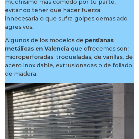
muchísimo más cómodo por tu parte,
evitando tener que hacer fuerza
innecesaria o que sufra golpes demasiado
agresivos.
Algunos de los modelos de
persianas
metálicas en Valencia
que ofrecemos son:
microperforadas, troqueladas, de varillas, de
acero inoxidable, extrusionadas o de foliado
de madera.