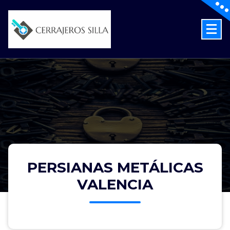
Skip
to
content
Cerrajeros en Silla las 24 Horas
PERSIANAS METÁLICAS
VALENCIA