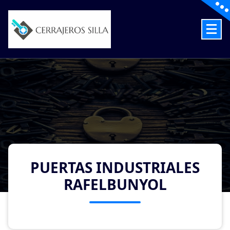
Skip
to
content
Cerrajeros en Silla las 24 Horas
PUERTAS INDUSTRIALES
RAFELBUNYOL