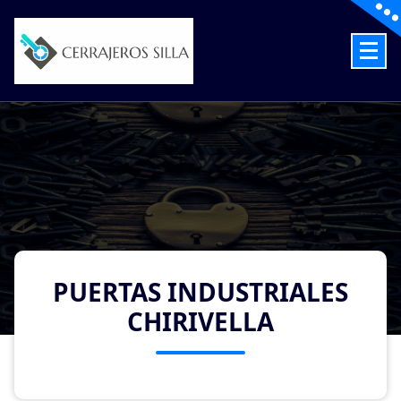
Skip
to
content
Cerrajeros en Silla las 24 Horas
PUERTAS INDUSTRIALES
CHIRIVELLA