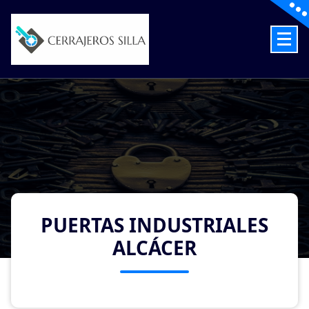
Skip
to
content
Cerrajeros en Silla las 24 Horas
PUERTAS INDUSTRIALES
ALCÁCER