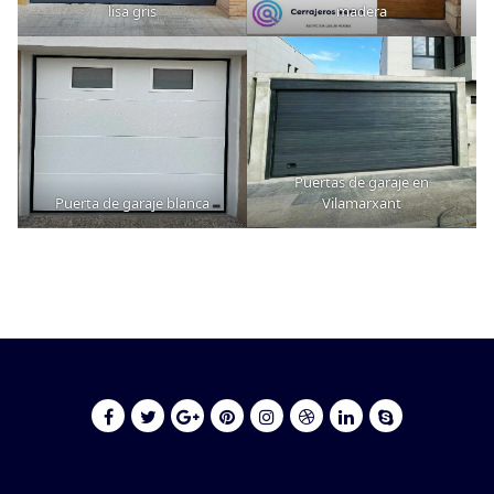
lisa gris
madera
Puertas de garaje en
Puerta de garaje blanca
Vilamarxant