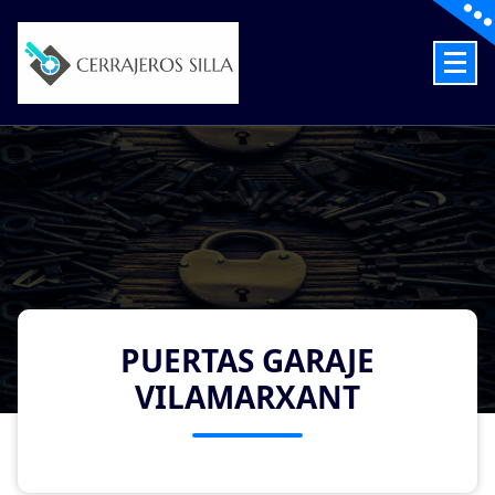
Skip
to
content
Cerrajeros en Silla las 24 Horas
PUERTAS GARAJE
VILAMARXANT