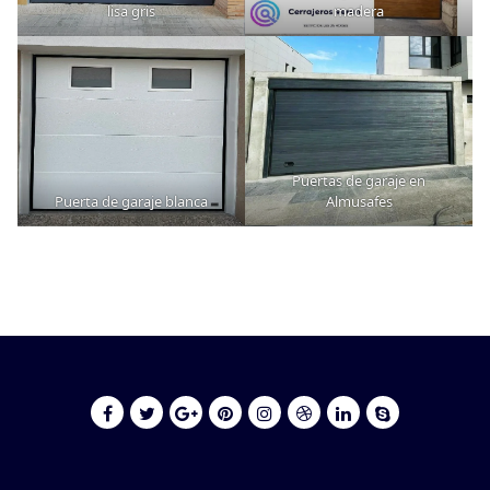
lisa gris
madera
Puertas de garaje en
Puerta de garaje blanca
Almusafes