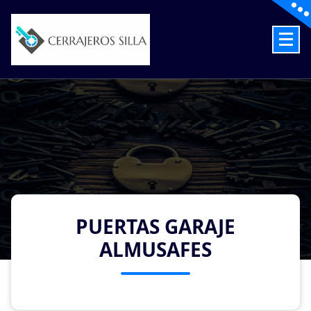
Skip
to
content
Cerrajeros en Silla las 24 Horas
PUERTAS GARAJE
ALMUSAFES