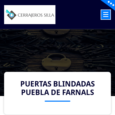
Skip
to
content
Cerrajeros en Silla las 24 Horas
PUERTAS BLINDADAS
PUEBLA DE FARNALS