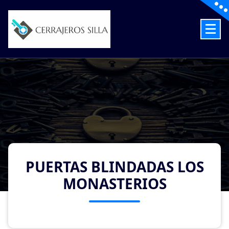
Skip
to
content
Cerrajeros en Silla las 24 Horas
PUERTAS BLINDADAS LOS
MONASTERIOS