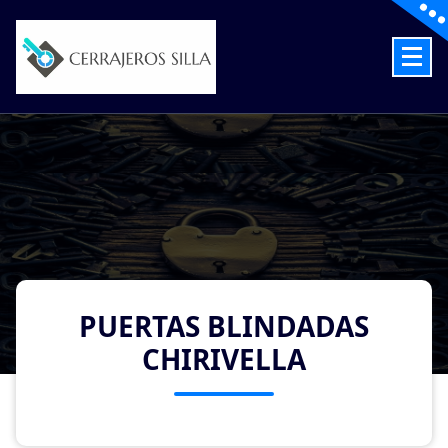
Skip
to
content
Cerrajeros en Silla las 24 Horas
PUERTAS BLINDADAS
CHIRIVELLA