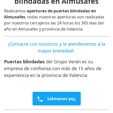
blindadas en Almusafes
Realizamos
aperturas de puertas blindadas en
Almusafes
, todas nuestras aperturas son realizadas
por nuestros cerrajeros las 24 horas los 365 días del
año en Almusafes y provincia de Valencia.
¡Contacte con nosotros y le atenderemos a la
mayor brevedad!
Puertas blindadas
del Grupo Verán es su
empresa de confianza con más de 15 años de
experiencia en la provincia de Valencia.
Llámanos ya¡¡