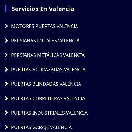
Servicios En Valencia
MOTORES PUERTAS VALENCIA
PERSIANAS LOCALES VALENCIA
PERSIANAS METÁLICAS VALENCIA
PUERTAS ACORAZADAS VALENCIA
PUERTAS BLINDADAS VALENCIA
PUERTAS CORREDERAS VALENCIA
PUERTAS INDUSTRIALES VALENCIA
PUERTAS GARAJE VALENCIA