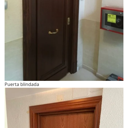
Puerta blindada