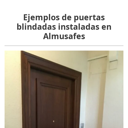
Ejemplos de puertas
blindadas instaladas en
Almusafes