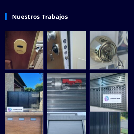
Nuestros Trabajos