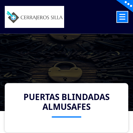
Skip
to
content
Cerrajeros en Silla las 24 Horas
PUERTAS BLINDADAS
ALMUSAFES