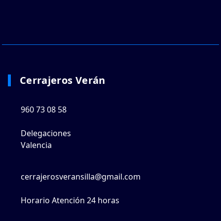
Cerrajeros Verán
960 73 08 58
Delegaciones
Valencia
cerrajerosveransilla@gmail.com
Horario Atención 24 horas