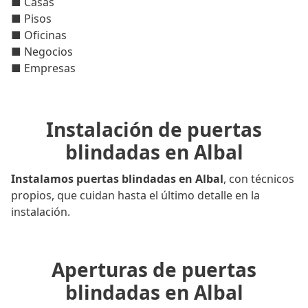
■ Casas
■ Pisos
■ Oficinas
■ Negocios
■ Empresas
Instalación de puertas
blindadas en Albal
Instalamos puertas blindadas en Albal
, con técnicos
propios, que cuidan hasta el último detalle en la
instalación.
Aperturas de puertas
blindadas en Albal