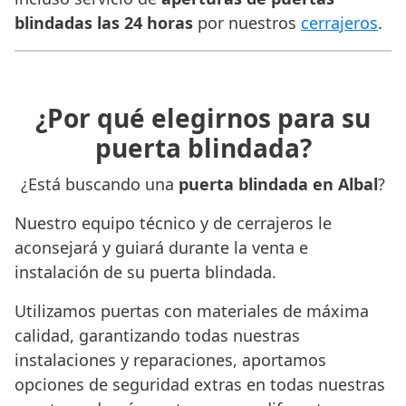
blindadas las 24 horas
por nuestros
cerrajeros
.
¿Por qué elegirnos para su
puerta blindada?
¿Está buscando una
puerta blindada en Albal
?
Nuestro equipo técnico y de cerrajeros le
aconsejará y guiará durante la venta e
instalación de su puerta blindada.
Utilizamos puertas con materiales de máxima
calidad, garantizando todas nuestras
instalaciones y reparaciones, aportamos
opciones de seguridad extras en todas nuestras