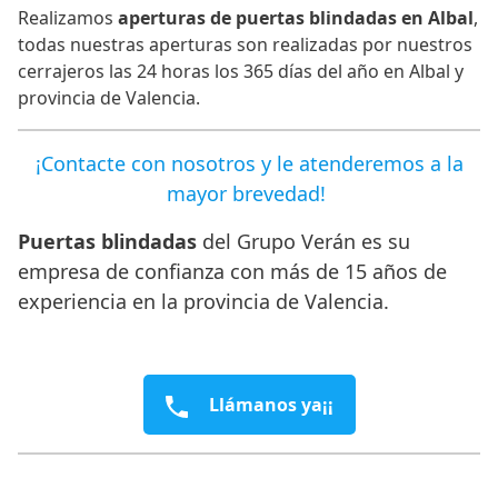
Realizamos
aperturas de puertas blindadas en Albal
,
todas nuestras aperturas son realizadas por nuestros
cerrajeros las 24 horas los 365 días del año en Albal y
provincia de Valencia.
¡Contacte con nosotros y le atenderemos a la
mayor brevedad!
Puertas blindadas
del Grupo Verán es su
empresa de confianza con más de 15 años de
experiencia en la provincia de Valencia.
Llámanos ya¡¡