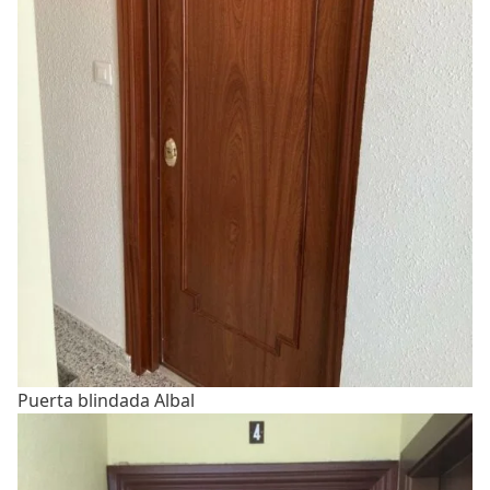
Puerta blindada Albal