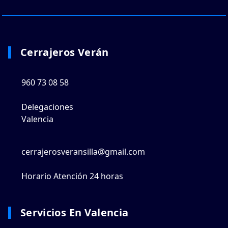
Cerrajeros Verán
960 73 08 58
Delegaciones
Valencia
cerrajerosveransilla@gmail.com
Horario Atención 24 horas
Servicios En Valencia