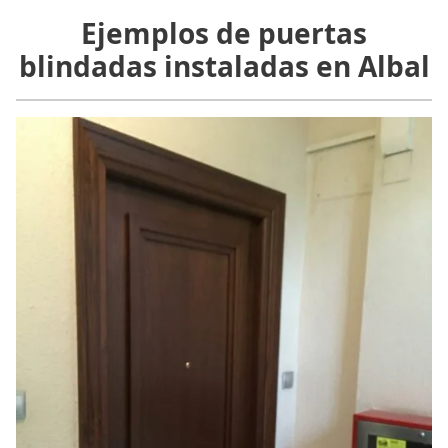
Ejemplos de puertas
blindadas instaladas en Albal