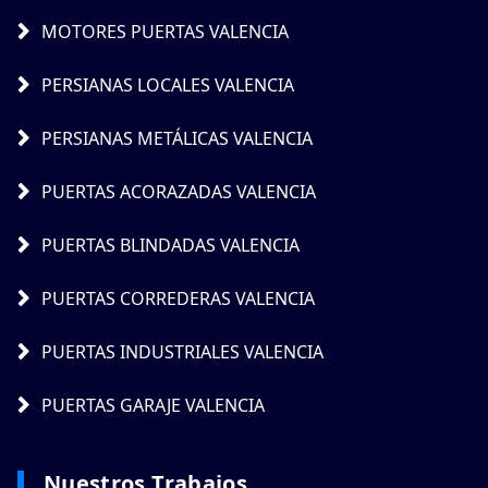
MOTORES PUERTAS VALENCIA
PERSIANAS LOCALES VALENCIA
PERSIANAS METÁLICAS VALENCIA
PUERTAS ACORAZADAS VALENCIA
PUERTAS BLINDADAS VALENCIA
PUERTAS CORREDERAS VALENCIA
PUERTAS INDUSTRIALES VALENCIA
PUERTAS GARAJE VALENCIA
Nuestros Trabajos