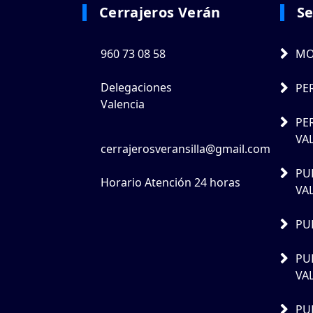
Cerrajeros Verán
Se
960 73 08 58
MO
Delegaciones
PE
Valencia
PE
VA
cerrajerosveransilla@gmail.com
PU
Horario Atención 24 horas
VA
PU
PU
VA
PU