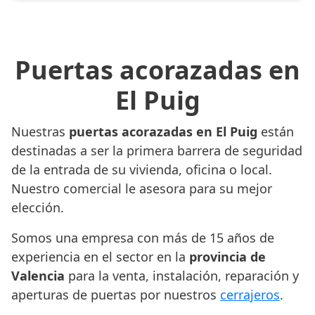
Puertas acorazadas en
El Puig
Nuestras
puertas acorazadas en El Puig
están
destinadas a ser la primera barrera de seguridad
de la entrada de su vivienda, oficina o local.
Nuestro comercial le asesora para su mejor
elección.
Somos una empresa con más de 15 años de
experiencia en el sector en la
provincia de
Valencia
para la venta, instalación, reparación y
aperturas de puertas por nuestros
cerrajeros
.