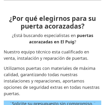
¿Por qué elegirnos para su
puerta acorazadas?
¿Está buscando especialistas en
puertas
acorazadas en El Puig
?
Nuestro equipo técnico esta cualificado en
venta, instalación y reparación de puertas.
Utilizamos puertas con materiales de máxima
calidad, garantizando todas nuestras
instalaciones y reparaciones, aportamos
opciones de seguridad extras en todas nuestras
puertas.
¨Solicite su presupuesto sin compromiso.¨