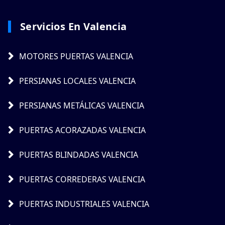
Servicios En Valencia
MOTORES PUERTAS VALENCIA
PERSIANAS LOCALES VALENCIA
PERSIANAS METÁLICAS VALENCIA
PUERTAS ACORAZADAS VALENCIA
PUERTAS BLINDADAS VALENCIA
PUERTAS CORREDERAS VALENCIA
PUERTAS INDUSTRIALES VALENCIA