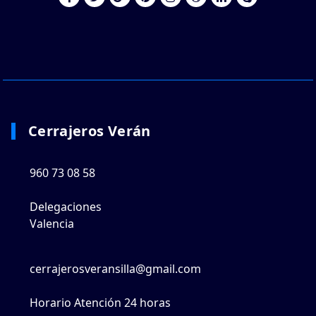
Cerrajeros Verán
960 73 08 58
Delegaciones
Valencia
cerrajerosveransilla@gmail.com
Horario Atención 24 horas