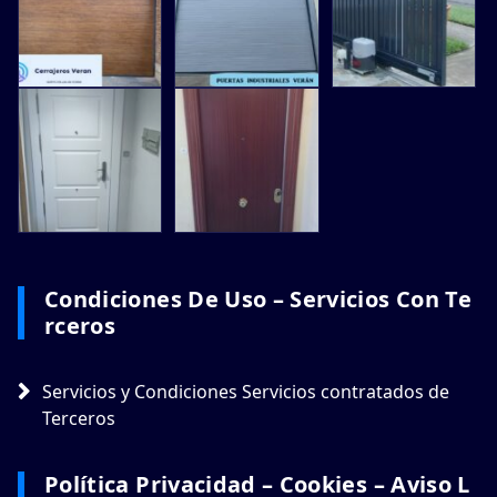
Condiciones De Uso – Servicios Con Te
Rceros
Servicios y Condiciones Servicios contratados de
Terceros
Política Privacidad – Cookies – Aviso L