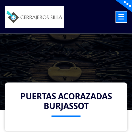
Skip
to
content
Cerrajeros en Silla las 24 Horas
PUERTAS ACORAZADAS
BURJASSOT