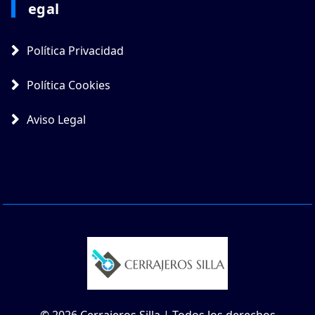
Egal
Política Privacidad
Política Cookies
Aviso Legal
© 2026 Cerrajeros Silla | Todos los derechos