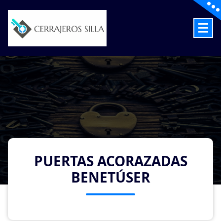
Skip
to
content
Cerrajeros en Silla las 24 Horas
PUERTAS ACORAZADAS
BENETÚSER