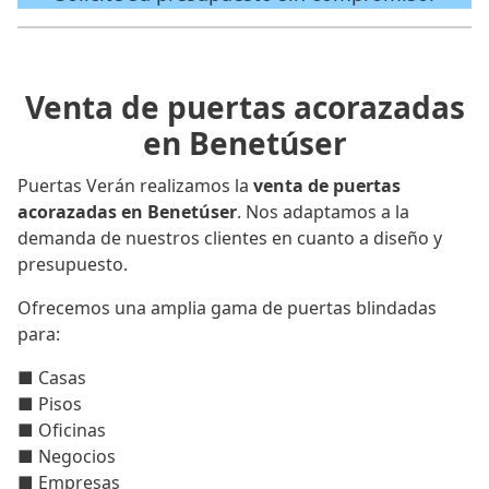
Venta de puertas acorazadas
en Benetúser
Puertas Verán realizamos la
venta de puertas
acorazadas en Benetúser
. Nos adaptamos a la
demanda de nuestros clientes en cuanto a diseño y
presupuesto.
Ofrecemos una amplia gama de puertas blindadas
para:
■ Casas
■ Pisos
■ Oficinas
■ Negocios
■ Empresas