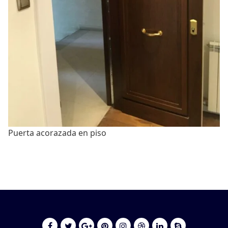
Puerta acorazada en piso