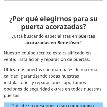
¿Por qué elegirnos para su
puerta acorazadas?
¿Está buscando especialistas en
puertas
acorazadas en Benetúser
?
Nuestro equipo técnico esta cualificado en
venta, instalación y reparación de puertas.
Utilizamos puertas con materiales de máxima
calidad, garantizando todas nuestras
instalaciones y reparaciones, aportamos
opciones de seguridad extras en todas nuestras
puertas.
¨Solicite su presupuesto sin compromiso.¨