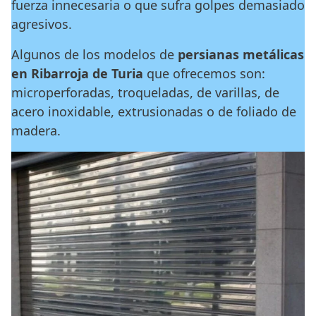
fuerza innecesaria o que sufra golpes demasiado
agresivos.
Algunos de los modelos de
persianas metálicas
en Ribarroja de Turia
que ofrecemos son:
microperforadas, troqueladas, de varillas, de
acero inoxidable, extrusionadas o de foliado de
madera.