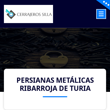
Skip
to
content
Cerrajeros en Silla las 24 Horas
PERSIANAS METÁLICAS
RIBARROJA DE TURIA