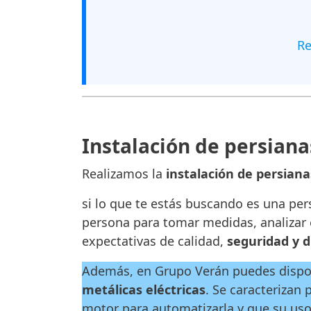
Re
Instalación de persiana
Realizamos la
instalación de persian
si lo que te estás buscando es una per
persona para tomar medidas, analizar e
expectativas de calidad,
seguridad y 
Además, en Grupo Verán puedes disp
metálicas eléctricas
. Se caracterizan
motor para automatizarla y que su u