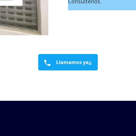
Consúltenos.
Llamamos ya¡¡