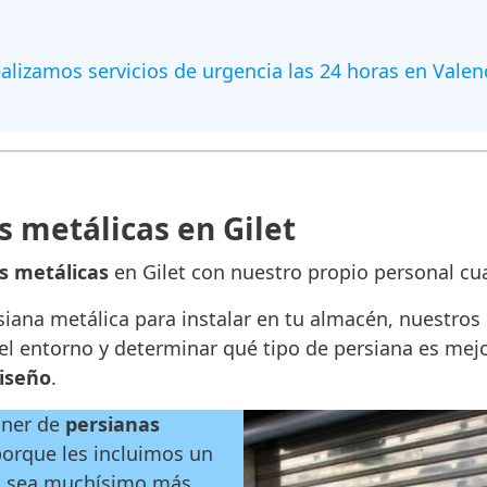
alizamos servicios de urgencia las 24 horas en Valen
s metálicas en Gilet
as metálicas
en Gilet con nuestro propio personal cua
siana metálica para instalar en tu almacén, nuestros 
l entorno y determinar qué tipo de persiana es mejor 
diseño
.
oner de
persianas
 porque les incluimos un
so sea muchísimo más