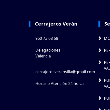
Cerrajeros Verán
Se
960 73 08 58
MO
Delegaciones
PE
Valencia
PE
VA
cerrajerosveransilla@gmail.com
PU
Horario Atención 24 horas
VA
PU