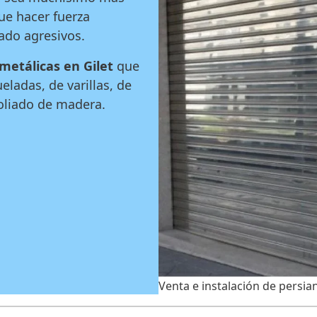
ue hacer fuerza
ado agresivos.
metálicas en Gilet
que
ladas, de varillas, de
foliado de madera.
Venta e instalación de persia