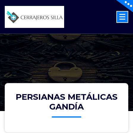
Skip
to
content
Cerrajeros en Silla las 24 Horas
PERSIANAS METÁLICAS
GANDÍA