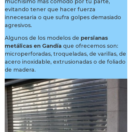
muchísimo más cómodo por tu parte,
evitando tener que hacer fuerza
innecesaria o que sufra golpes demasiado
agresivos.
Algunos de los modelos de
persianas
metálicas en Gandía
que ofrecemos son:
microperforadas, troqueladas, de varillas, de
acero inoxidable, extrusionadas o de foliado
de madera.