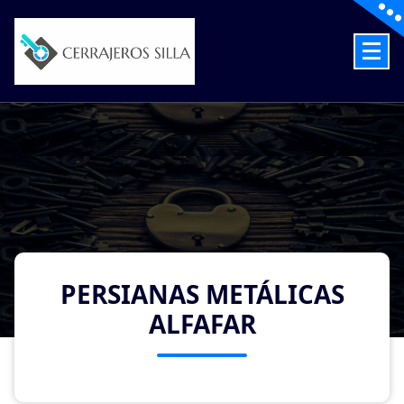
Skip
to
content
Cerrajeros en Silla las 24 Horas
PERSIANAS METÁLICAS
ALFAFAR