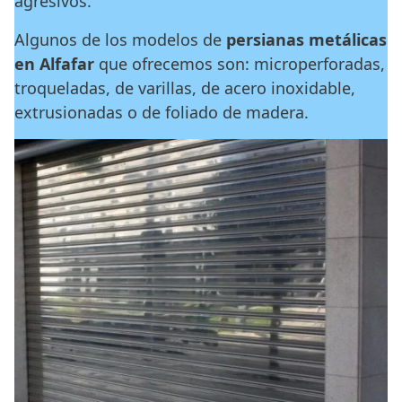
agresivos.
Algunos de los modelos de
persianas metálicas
en Alfafar
que ofrecemos son: microperforadas,
troqueladas, de varillas, de acero inoxidable,
extrusionadas o de foliado de madera.