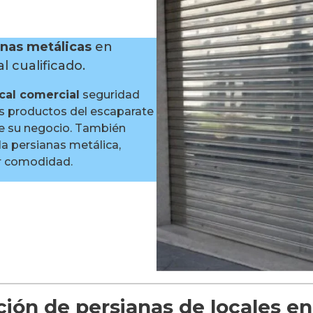
anas metálicas
en
 cualificado.
ocal comercial
seguridad
us productos del escaparate
re su negocio. También
la persianas metálica,
or comodidad.
ión de persianas de locales en