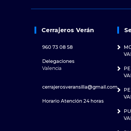
Cerrajeros Verán
Se
960 73 08 58
MO
VA
Delegaciones
Valencia
PE
VA
cerrajerosveransilla@gmail.com
PE
VA
Horario Atención 24 horas
PU
VA