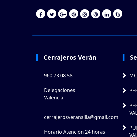
Cerrajeros Verán
Se
960 73 08 58
MO
Delegaciones
PE
Valencia
PE
VA
cerrajerosveransilla@gmail.com
PU
Horario Atención 24 horas
VA