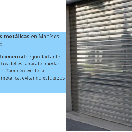
as metálicas
en Maníses
o.
l comercial
seguridad ante
uctos del escaparate puedan
o. También existe la
 metálica, evitando esfuerzos