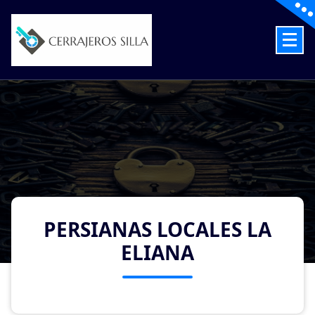
Skip
to
content
Cerrajeros en Silla las 24 Horas
PERSIANAS LOCALES LA
ELIANA