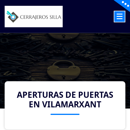
Skip
to
content
Cerrajeros en Silla las 24 Horas
APERTURAS DE PUERTAS
EN VILAMARXANT