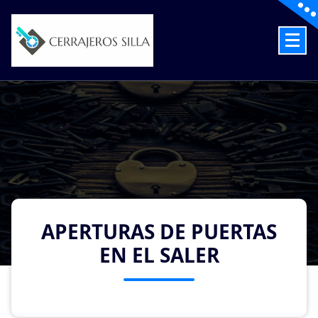
Skip
to
content
Cerrajeros en Silla las 24 Horas
APERTURAS DE PUERTAS
EN EL SALER