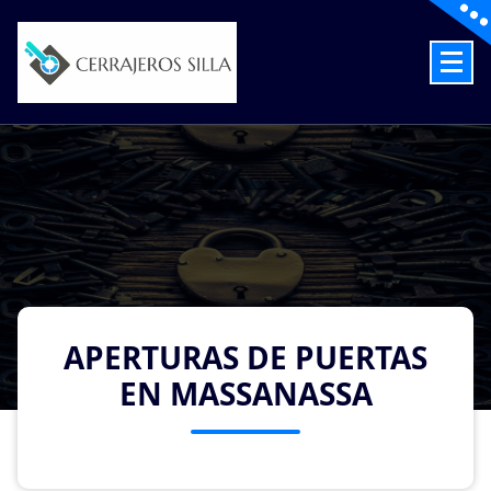
Skip
to
content
Cerrajeros en Silla las 24 Horas
APERTURAS DE PUERTAS
EN MASSANASSA