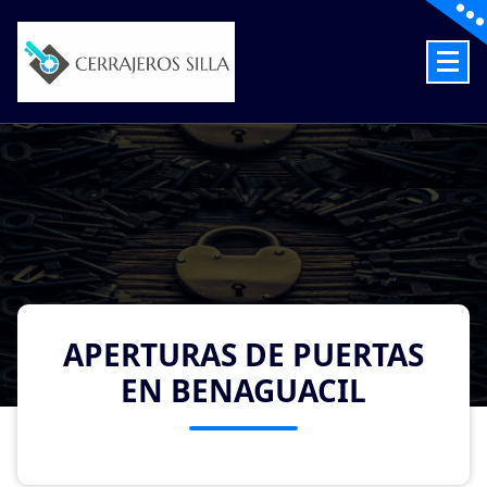
Skip
to
content
Cerrajeros en Silla las 24 Horas
APERTURAS DE PUERTAS
EN BENAGUACIL